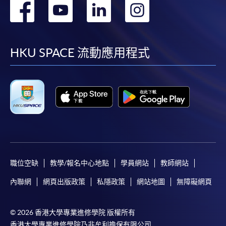
轉
轉
轉
轉
到
到
到
到
facebook
youtube
linkedin
instag
HKU SPACE 流動應用程式
職位空缺
教學/報名中心地點
學員網站
教師網站
內聯網
網頁出版政策
私隱政策
網站地圖
無障礙網頁
© 2026 香港大學專業進修學院 版權所有
香港大學專業進修學院乃非牟利擔保有限公司