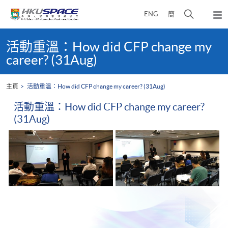
Skip
打
ENG
簡
to
彈
main
開
出
Main
content
搜
主
content
活動重溫：How did CFP change my
選
尋
start
career? (31Aug)
單
介
面
主頁
活動重溫：How did CFP change my career? (31Aug)
活動重溫：How did CFP change my career?
(31Aug)