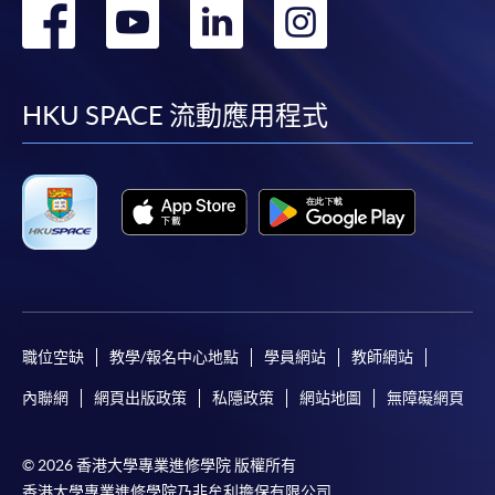
轉
轉
轉
轉
到
到
到
到
facebook
youtube
linkedin
instag
HKU SPACE 流動應用程式
職位空缺
教學/報名中心地點
學員網站
教師網站
內聯網
網頁出版政策
私隱政策
網站地圖
無障礙網頁
© 2026 香港大學專業進修學院 版權所有
香港大學專業進修學院乃非牟利擔保有限公司