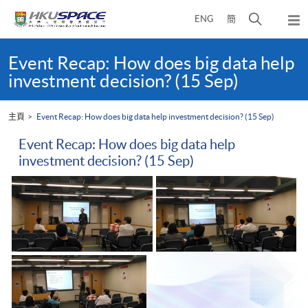
Skip
打
ENG
簡
to
彈
main
開
出
Main
content
搜
主
content
Event Recap: How does big data help
選
尋
start
investment decision? (15 Sep)
單
介
面
主頁
Event Recap: How does big data help investment decision? (15 Sep)
Event Recap: How does big data help
investment decision? (15 Sep)