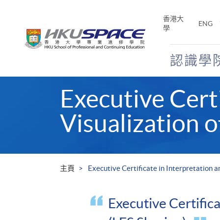
Skip
to
香港大
ENG
main
學
content
認識學
Main
Executive Certi
content
start
Visualization o
主頁
Executive Certificate in Interpretation a
Executive Certifica