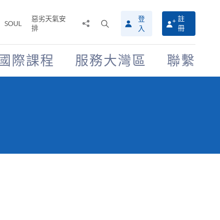
惡劣天氣安
登
註
分
打
SOUL
排
冊
入
享
開
至
搜
尋
國際課程
服務大灣區
聯繫
介
面