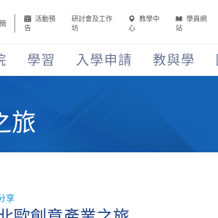
活動預
研討會及工作
教學中
學員網
簡
告
坊
心
站
院
學習
入學申請
教與學
之旅
分享
北歐創意產業之旅