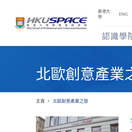
Skip
to
香港大
ENG
main
學
content
認識學
Main
content
start
北歐創意產業
主頁
北歐創意產業之旅