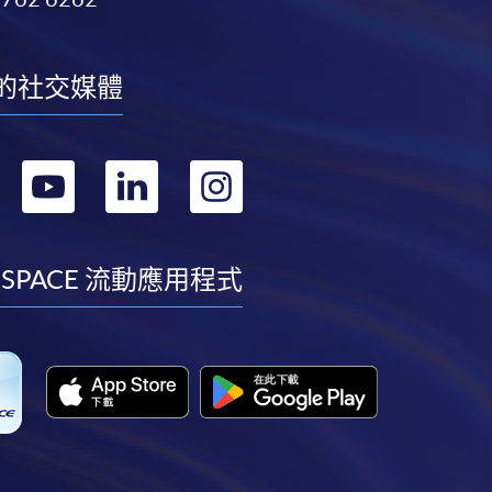
的社交媒體
轉
轉
轉
轉
到
到
到
到
facebook
youtube
linkedin
instagram
 SPACE 流動應用程式