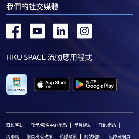
我們的社交媒體
轉
轉
轉
轉
到
到
到
到
facebook
youtube
linkedin
instag
HKU SPACE 流動應用程式
職位空缺
教學/報名中心地點
學員網站
教師網站
內聯網
網頁出版政策
私隱政策
網站地圖
無障礙網頁