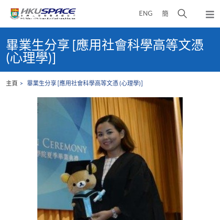
Skip
打
ENG
簡
to
彈
main
開
出
Main
content
搜
主
content
畢業生分享 [應用社會科學高等文憑
選
尋
start
(心理學)]
單
介
面
主頁
畢業生分享 [應用社會科學高等文憑 (心理學)]