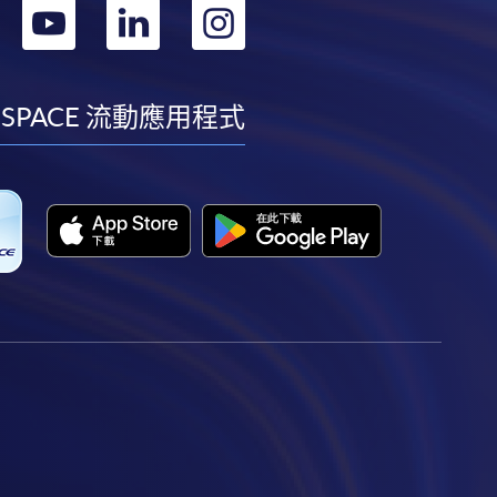
轉
轉
轉
轉
到
到
到
到
facebook
youtube
linkedin
instagram
 SPACE 流動應用程式