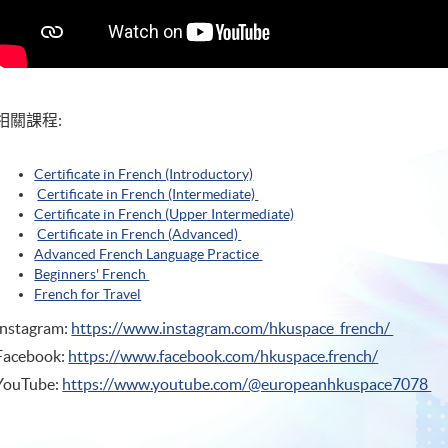
相關課程:
Certificate in French (Introductory)
Certificate in French (Intermediate)
Certificate in French (Upper Intermediate)
Certificate in French (Advanced)
Advanced French Language Practice
Beginners' French
French for Travel
Instagram:
https://www.instagram.com/hkuspace_french/
Facebook:
https://www.facebook.com/hkuspace.french/
YouTube:
https://www.youtube.com/@europeanhkuspace7078