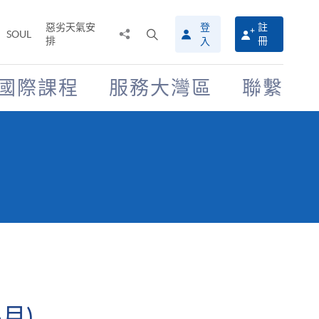
惡劣天氣安
登
註
分
打
SOUL
排
冊
入
享
開
至
搜
尋
國際課程
服務大灣區
聯繫
介
面
月)