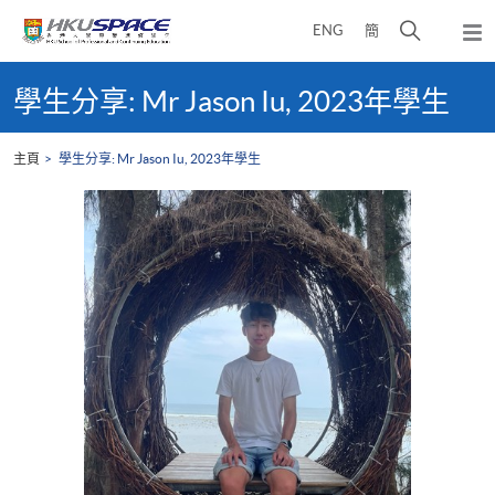
Skip
打
ENG
簡
to
彈
main
開
出
Main
content
搜
主
content
學生分享: Mr Jason Iu, 2023年學生
選
尋
start
單
介
主頁
學生分享: Mr Jason Iu, 2023年學生
面