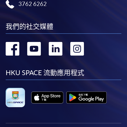
3762 6262
我們的社交媒體
轉
轉
轉
轉
到
到
到
到
facebook
youtube
linkedin
instag
HKU SPACE 流動應用程式