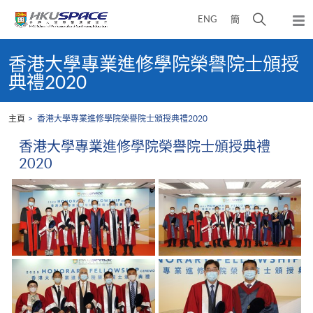
Skip
打
ENG
簡
to
彈
main
開
出
Main
content
搜
主
content
香港大學專業進修學院榮譽院士頒授
選
尋
start
典禮2020
單
介
面
主頁
香港大學專業進修學院榮譽院士頒授典禮2020
香港大學專業進修學院榮譽院士頒授典禮
2020