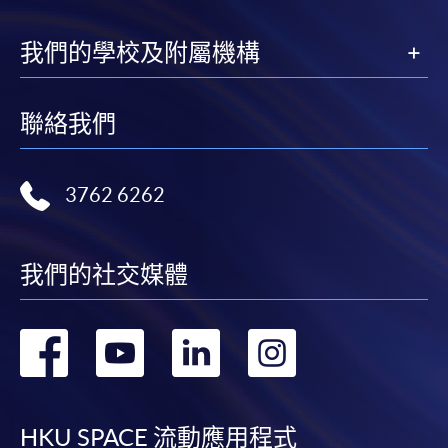
我們的學校及附屬機構
聯絡我們
3762 6262
我們的社交媒體
轉
轉
轉
轉
到
到
到
到
facebook
youtube
linkedin
instag
HKU SPACE 流動應用程式