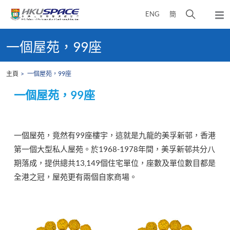
Skip
打
ENG
簡
to
彈
main
開
出
Main
content
搜
主
content
一個屋苑，99座
選
尋
start
單
介
主頁
一個屋苑，99座
面
一個屋苑，
99
座
一個屋苑，竟然有99座樓宇，這就是九龍的美孚新邨，香港
第一個大型私人屋苑。於1968-1978年間，美孚新邨共分八
期落成，提供總共13,149個住宅單位，座數及單位數目都是
全港之冠，屋苑更有兩個自家商場。