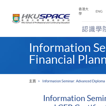
Skip
to
香港大
ENG
main
學
content
認識學
Main
Information S
content
start
Financial Plan
主頁
Information Seminar: Advanced Diploma i
Information Semin