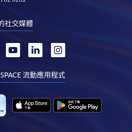
的社交媒體
轉
轉
轉
轉
到
到
到
到
facebook
youtube
linkedin
instagram
 SPACE 流動應用程式