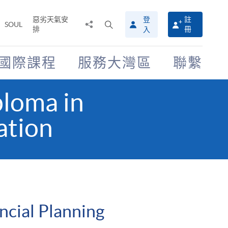
惡劣天氣安
登
註
分
打
SOUL
排
冊
入
享
開
至
搜
尋
國際課程
服務大灣區
聯繫
介
面
ploma in
ation
ncial Planning