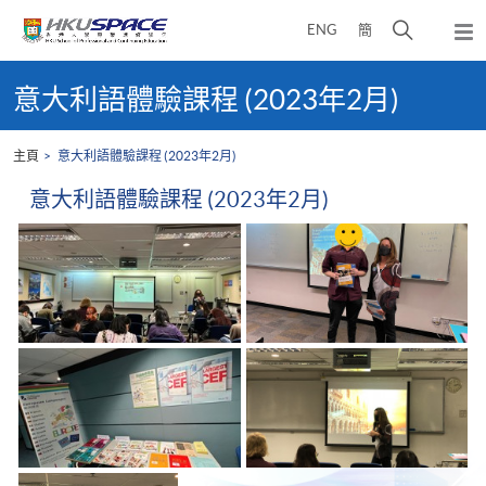
Skip
打
ENG
簡
to
彈
main
開
出
Main
content
搜
主
content
意大利語體驗課程 (2023年2月)
選
尋
start
單
介
主頁
意大利語體驗課程 (2023年2月)
面
意大利語體驗課程 (2023年2月)