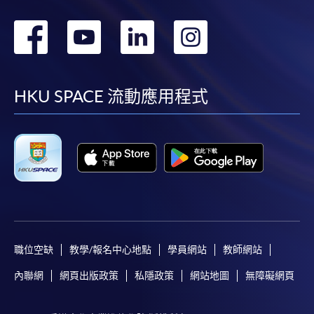
轉
轉
轉
轉
到
到
到
到
facebook
youtube
linkedin
instag
HKU SPACE 流動應用程式
職位空缺
教學/報名中心地點
學員網站
教師網站
內聯網
網頁出版政策
私隱政策
網站地圖
無障礙網頁