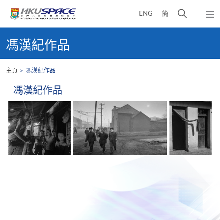
Skip
打
ENG
簡
to
彈
main
開
出
Main
content
搜
主
content
馮漢紀作品
選
尋
start
單
介
主頁
馮漢紀作品
面
馮漢紀作品