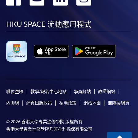
到
到
到
到
facebook
youtube
linkedin
instag
HKU SPACE 流動應用程式
職位空缺
教學/報名中心地點
學員網站
教師網站
內聯網
網頁出版政策
私隱政策
網站地圖
無障礙網頁
© 2026 香港大學專業進修學院 版權所有
香港大學專業進修學院乃非牟利擔保有限公司