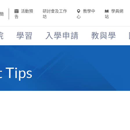
活動預
研討會及工作
教學中
學員網
簡
告
坊
心
站
院
學習
入學申請
教與學
t Tips