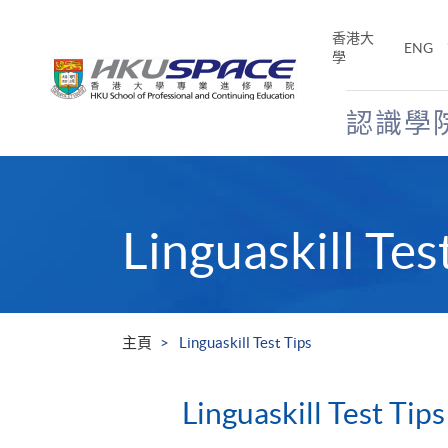
Skip
to
香港大
ENG
main
學
content
認識學
Main
content
start
Linguaskill Tes
主頁
Linguaskill Test Tips
Linguaskill Test Tips