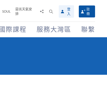
惡劣天氣安
登
註
分
打
SOUL
排
冊
入
享
開
至
搜
尋
國際課程
服務大灣區
聯繫
介
面