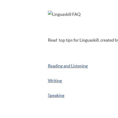
Read top tips for Linguaskill, created b
Reading and Listening
Writing
Speaking