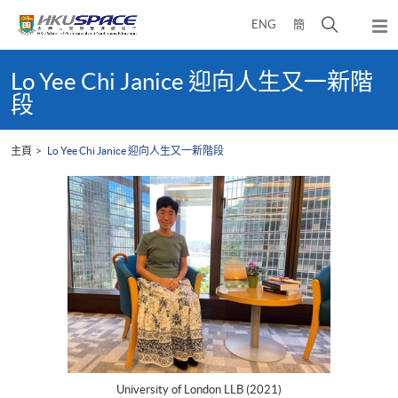
Skip
打
ENG
簡
to
彈
main
開
出
Main
content
搜
主
content
Lo Yee Chi Janice 迎向人生又一新階
選
尋
start
段
單
介
面
主頁
Lo Yee Chi Janice 迎向人生又一新階段
University of London LLB (2021)