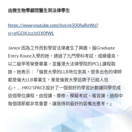
由微生物學顧問醫生到法律學生
https://www.youtube.com/live/oj500fwReWo?
si=glGOXJczJd1X0fWL
Janice 因為工作而對學習法律產生了興趣。循Graduate
Entry Route入學的她，通過了九門學科考試，成績優良，
以二級甲等榮譽畢業，並獲港大法律學院的PCLL課程取
錄。她表示：「倫敦大學的LLB地位崇高，很多出色的律師
都是倫大LLB畢業生，單是倫敦大學這牌子已給人信
心。......HKU SPACE設計了一個很好的學習計劃讓同學完成
這個學位課程，由授課、導修、模擬考試、複習課，過程中
每個環節都非常重要，讓我得到最好的裝備去應考。」