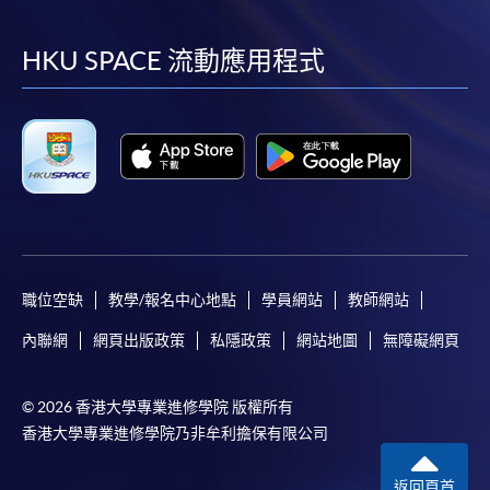
到
到
到
到
facebook
youtube
linkedin
instag
HKU SPACE 流動應用程式
職位空缺
教學/報名中心地點
學員網站
教師網站
內聯網
網頁出版政策
私隱政策
網站地圖
無障礙網頁
© 2026 香港大學專業進修學院 版權所有
香港大學專業進修學院乃非牟利擔保有限公司
返回頁首