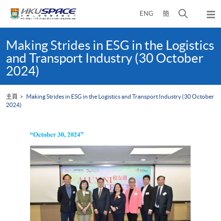
Skip
打
ENG
簡
to
彈
main
開
出
Main
content
搜
主
content
Making Strides in ESG in the Logistics
選
尋
start
and Transport Industry (30 October
單
介
2024)
面
主頁
Making Strides in ESG in the Logistics and Transport Industry (30 October
2024)