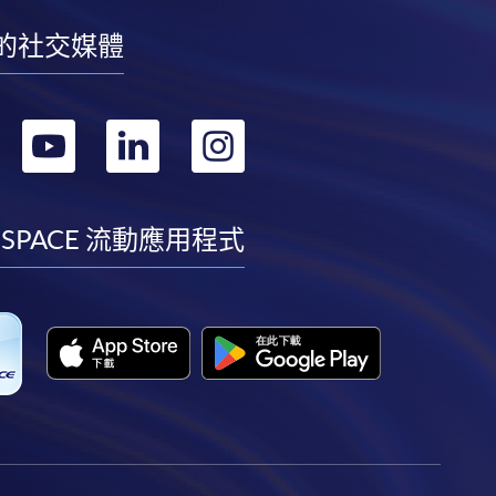
的社交媒體
轉
轉
轉
轉
到
到
到
到
facebook
youtube
linkedin
instagram
 SPACE 流動應用程式