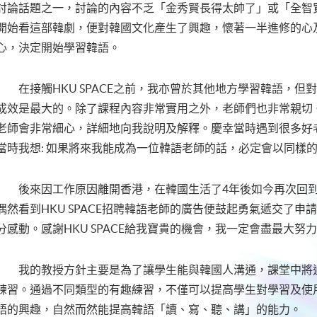
討論話題之一，討論的內容不乏「金秀賢長得太帥了」或「全智
開始看這部韓劇，便對韓國文化產生了興趣，懷著一半進修的心及一半
心，決定開始學習韓語。
在接觸HKU SPACE之前，我亦曾於其他地方學習韓語，但對於
成效是最大的。除了課程內容非常實用之外，老師們也非常親切
老師會非常細心，詳細地向我說明及解釋。慶幸當時遇到很多好
當時我想: 如果將來我能成為一位韓語老師的話，必定會以同樣
後來因工作原因離開香港，在韓國生活了4年後如今再次回到
偶然看到HKU SPACE招聘韓語老師的廣告便鼓起勇氣遞交了
分感動。感謝HKU SPACE給我寶貴的機會，我一定會盡最大努
我的教授方針主要是為了讓學生能與韓國人溝通，課堂中將通
練習。通過不同類型的有趣練習，不僅可以提高學生對學習及使
語的興趣，自然而然能提高韓語「讀、寫、聽、講」的能力。