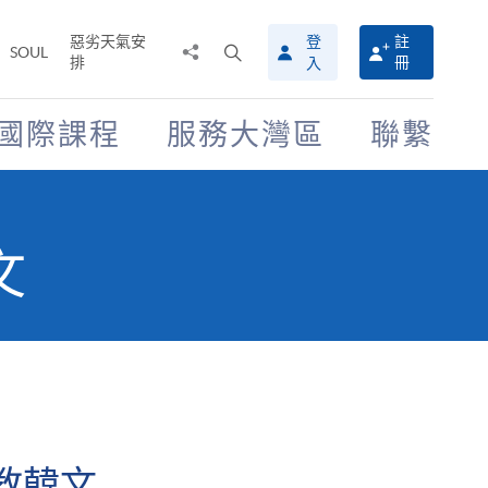
惡劣天氣安
登
註
分
打
SOUL
排
冊
入
享
開
至
搜
尋
國際課程
服務大灣區
聯繫
介
面
文
教韓文