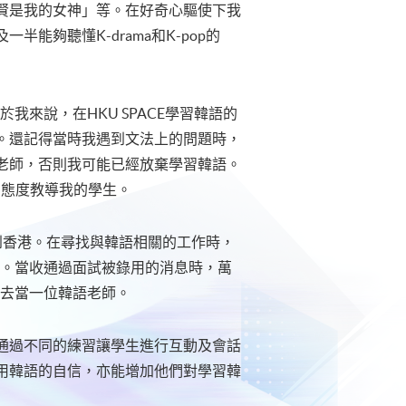
賢是我的女神」等。在好奇心驅使下我
能夠聽懂K-drama和K-pop的
我來說，在HKU SPACE學習韓語的
。還記得當時我遇到文法上的問題時，
老師，否則我可能已經放棄學習韓語。
的態度教導我的學生。
香港。在尋找與韓語相關的工作時，
申請。當收通過面試被錄用的消息時，萬
力去當一位韓語老師。
過不同的練習讓學生進行互動及會話
用韓語的自信，亦能增加他們對學習韓