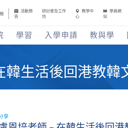
活動預
研討會及工作
教學中
學員網
簡
告
坊
心
站
院
學習
入學申請
教與學
 在韓生活後回港教韓
分享
盧恩培老師 – 在韓生活後回港