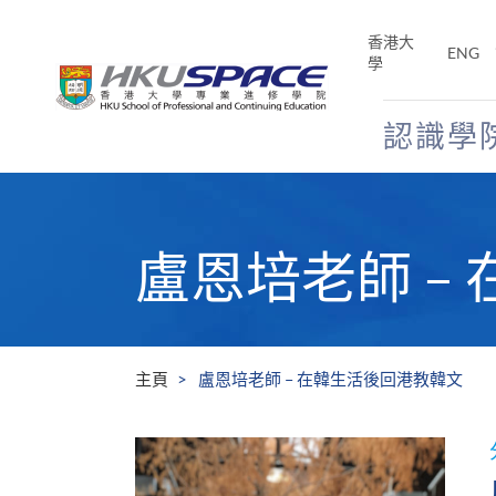
Skip
to
香港大
ENG
main
學
content
認識學
Main
content
start
盧恩培老師 –
主頁
盧恩培老師 – 在韓生活後回港教韓文