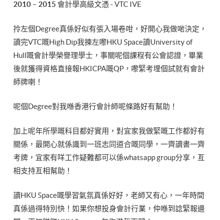
2010 – 2015
會計學高級文憑 - VTC IVE
拎左個Degree真係好似有張入場卷咁，好開心我做啱決定，
讀完VTC嘅High Dip我揀左嚟HKU Space讀University of
Hull嘅會計學榮譽理學士，事關呢個課程有公會認證，畢業
後就獲得資格直接報HKICPA嘅QP，嚟緊考埋個試就有會計
師牌喇！
呢個Degree對我喺香港行會計師呢條路好有幫助！
加上呢年所學嘅科目都好實用，對宜家我做緊嘅工作都好有
關係，最開心就係識到一班志同道合嘅同學，一齊讀書一齊
考牌，宜家有咩工作疑難都可以係whatsapp group分享，亙
相支持亙相幫助！
讀HKU Space嘅學習氣氛真係好好，老師又有心，一年時間
真係過得特別快！如果你想投身會計行業，仲喺到諗緊報邊