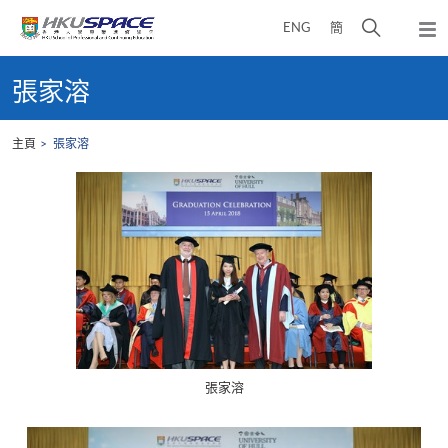
Skip
打
ENG
簡
to
彈
main
開
出
Main
content
搜
主
content
張家溶
選
尋
start
單
介
主頁
張家溶
面
張家溶