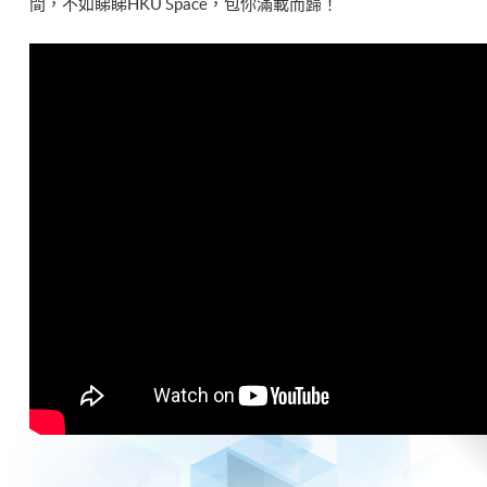
間，不如睇睇HKU Space，包你滿載而歸！