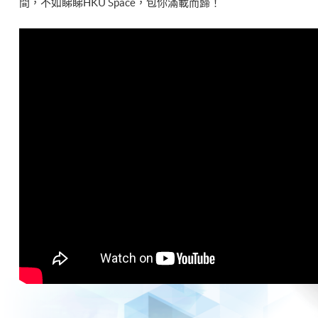
間，不如睇睇HKU Space，包你滿載而歸！