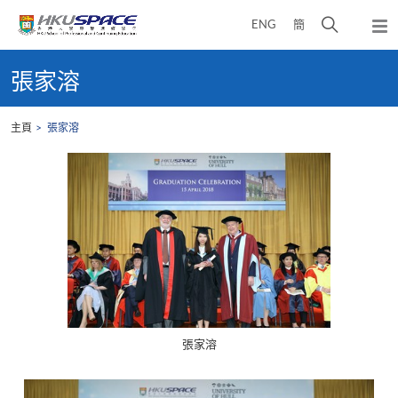
Skip
打
ENG
簡
to
彈
main
開
出
Main
content
搜
主
content
張家溶
選
尋
start
單
介
主頁
張家溶
面
張家溶