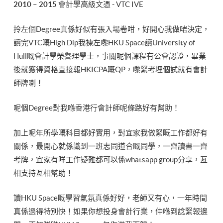
2010 – 2015
會計學高級文憑 - VTC IVE
拎左個Degree真係好似有張入場卷咁，好開心我做啱決定，
讀完VTC嘅High Dip我揀左嚟HKU Space讀University of
Hull嘅會計學榮譽理學士，事關呢個課程有公會認證，畢業
後就獲得資格直接報HKICPA嘅QP，嚟緊考埋個試就有會計
師牌喇！
呢個Degree對我喺香港行會計師呢條路好有幫助！
加上呢年所學嘅科目都好實用，對宜家我做緊嘅工作都好有
關係，最開心就係識到一班志同道合嘅同學，一齊讀書一齊
考牌，宜家有咩工作疑難都可以係whatsapp group分享，亙
相支持亙相幫助！
讀HKU Space嘅學習氣氛真係好好，老師又有心，一年時間
真係過得特別快！如果你想投身會計行業，仲喺到諗緊報邊