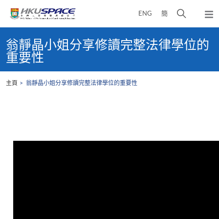
Skip
打
ENG
簡
to
彈
main
開
出
Main
content
搜
主
content
翁靜晶小姐分享修讀完整法律學位的
選
尋
start
重要性
單
介
面
主頁
翁靜晶小姐分享修讀完整法律學位的重要性