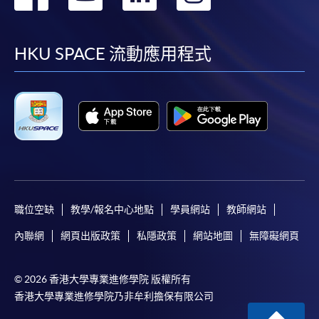
到
到
到
到
facebook
youtube
linkedin
instag
HKU SPACE 流動應用程式
職位空缺
教學/報名中心地點
學員網站
教師網站
內聯網
網頁出版政策
私隱政策
網站地圖
無障礙網頁
© 2026 香港大學專業進修學院 版權所有
香港大學專業進修學院乃非牟利擔保有限公司