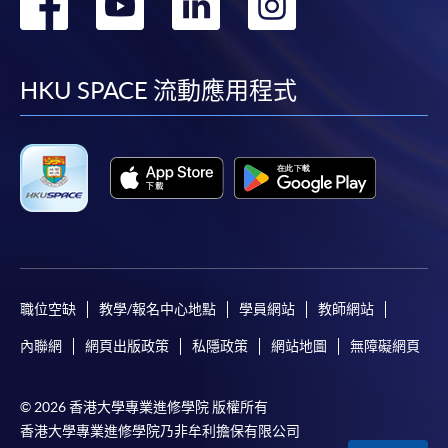
轉
轉
轉
轉
到
到
到
到
facebook
youtube
linkedin
instag
HKU SPACE 流動應用程式
職位空缺
教學/報名中心地點
學員網站
教師網站
內聯網
網頁出版政策
私隱政策
網站地圖
無障礙網頁
© 2026 香港大學專業進修學院 版權所有
香港大學專業進修學院乃非牟利擔保有限公司