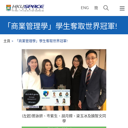
Skip
打
ENG
簡
to
彈
main
開
出
Main
content
搜
主
content
「商業管理學」學生奪取世界冠軍!
選
尋
start
單
介
主頁
「商業管理學」學生奪取世界冠軍!
面
(左起)曾詠妍、岑紫生、胡月嫦、梁玉冰及饒智文同
學