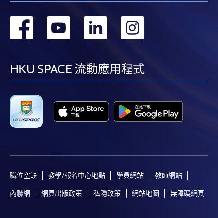
轉
轉
轉
轉
到
到
到
到
facebook
youtube
linkedin
instag
HKU SPACE 流動應用程式
職位空缺
教學/報名中心地點
學員網站
教師網站
內聯網
網頁出版政策
私隱政策
網站地圖
無障礙網頁