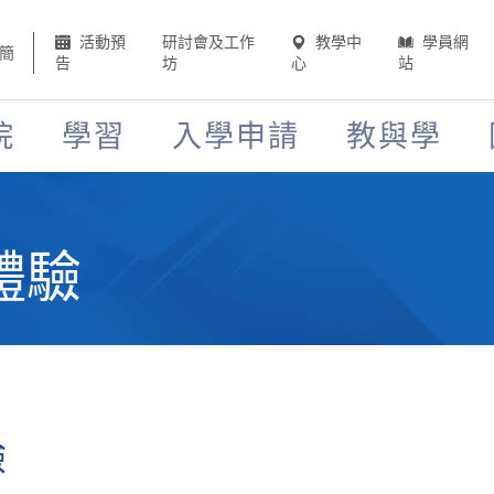
活動預
研討會及工作
教學中
學員網
簡
告
坊
心
站
院
學習
入學申請
教與學
體驗
驗