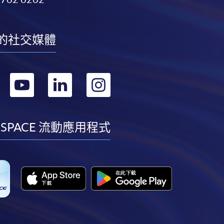
的社交媒體
轉
轉
轉
轉
到
到
到
到
facebook
youtube
linkedin
instagram
 SPACE 流動應用程式