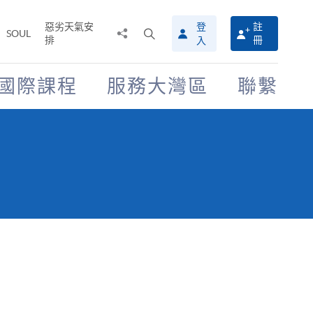
惡劣天氣安
登
註
分
打
SOUL
排
冊
入
享
開
至
搜
尋
國際課程
服務大灣區
聯繫
介
面