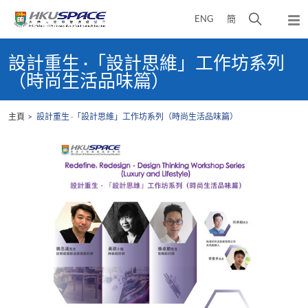
Skip
打
ENG
簡
to
彈
main
開
出
Main
content
搜
主
content
設計重生 ·「設計思維」工作坊系列
選
尋
start
（時尚生活品味篇）
單
介
面
主頁
設計重生 ·「設計思維」工作坊系列（時尚生活品味篇）