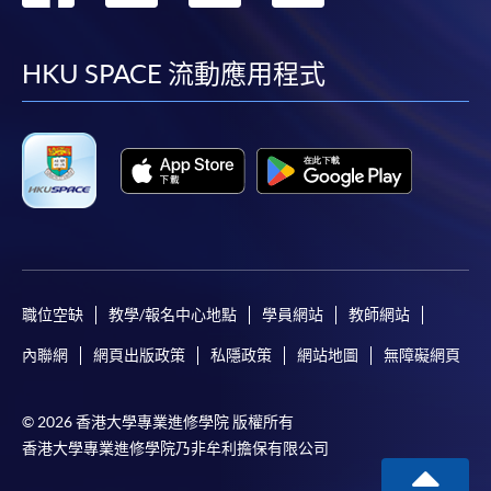
到
到
到
到
facebook
youtube
linkedin
instag
HKU SPACE 流動應用程式
職位空缺
教學/報名中心地點
學員網站
教師網站
內聯網
網頁出版政策
私隱政策
網站地圖
無障礙網頁
© 2026 香港大學專業進修學院 版權所有
香港大學專業進修學院乃非牟利擔保有限公司