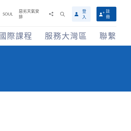
惡劣天氣安
登
註
分
打
SOUL
排
冊
入
享
開
至
搜
尋
國際課程
服務大灣區
聯繫
介
面