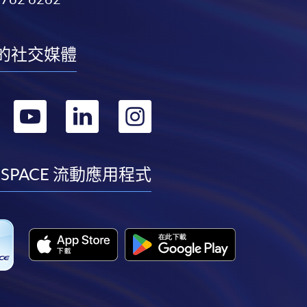
的社交媒體
轉
轉
轉
轉
到
到
到
到
facebook
youtube
linkedin
instagram
 SPACE 流動應用程式