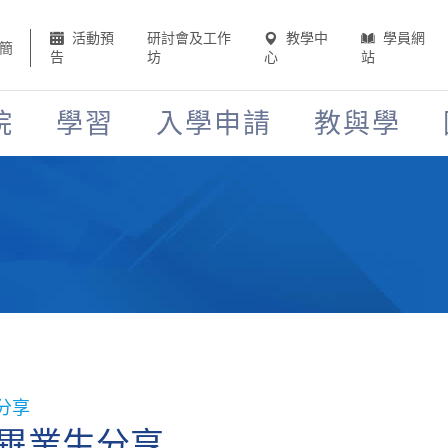
活動預
研討會及工作
教學中
學員網
簡
告
坊
心
站
院
學習
入學申請
教與學
分享
畢業生分享