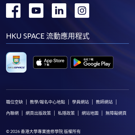
轉
轉
轉
轉
到
到
到
到
facebook
youtube
linkedin
instag
HKU SPACE 流動應用程式
職位空缺
教學/報名中心地點
學員網站
教師網站
內聯網
網頁出版政策
私隱政策
網站地圖
無障礙網頁
© 2026 香港大學專業進修學院 版權所有