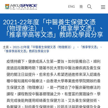
Skip
打
ENG
簡
to
彈
main
開
出
Main
content
搜
主
content
2021-22年度「中醫養生保健文憑
選
尋
start
（物理療法）」 、「推拿學文憑」、
單
介
「推拿學高等文憑」教師及學員分享
面
主頁
2021-22年度「中醫養生保健文憑（物理療法）」 、「推拿學文憑」、
「推拿學高等文憑」教師及學員分享
疫情持續下，健康成爲人生第一要旨。如何裝備自己，順利
度過這段艱難時期？隨著市民大眾對中醫治療疾病及養生保
健的關注日益提升，愈來愈多人希望透過進修來深入認識各
種中醫知識和中醫療法。由香港大學專業進修學院開辦的養
生保健文憑（物理療法），是一門揉合了中醫非藥物療法的
課程，課程教授中醫基礎理論之外，有豐富的實踐操作，學
員完成後能夠運用經絡養生保健方法、艾灸養生保健技術、
負壓罐法、刮痧養生保健技術、拉筋手法與筋骨保健及全身