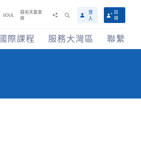
惡劣天氣安
登
註
分
打
SOUL
排
冊
入
享
開
至
搜
尋
國際課程
服務大灣區
聯繫
介
面