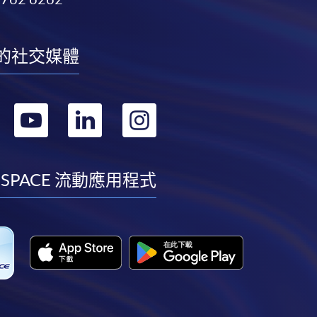
的社交媒體
轉
轉
轉
轉
到
到
到
到
facebook
youtube
linkedin
instagram
 SPACE 流動應用程式