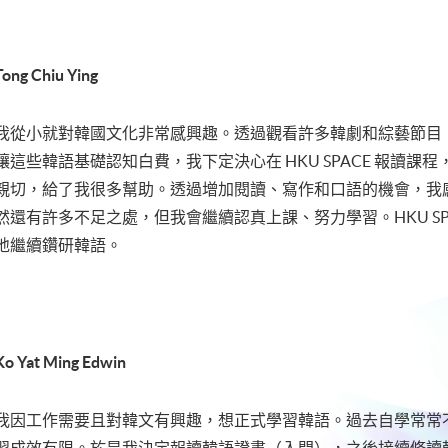
Tong Chiu Ying
我從小就對韓國文化非常感興趣。透過觀看許多韓劇和綜藝節目
讓這些韓語基礎認知白費，我下定決心在 HKU SPACE 報讀
親切，給了我很多幫助。透過增加閱讀、寫作和口語的機會，我
然還有許多不足之處，但我會繼續認真上課、努力學習。HKU S
地繼續鑽研韓語。
Ko Yat Ming Edwin
我因工作需要且對韓文有興趣，想正式學習韓語。過去自學常常
習成效有限。於是我決定報讀韓語證書（入門），之後接續修讀