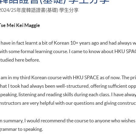
2024/25年度韓語證書(基礎) 學生分享
Tse Mei Kei Maggie
I have in fact learnt a bit of Korean 10+ years ago and had always 
with some formal learning course. I came to know about HKU SPAC
studied here before.
I am in my third Korean course with HKU SPACE as of now. The pr
that I took had always been well-structured, offering sufficient opp
speaking, listening and reading skills during each class. I have alw
instructors are very helpful with our questions and giving constru
In summary, I would recommend the course to anyone who wishes to
grammar to speaking.