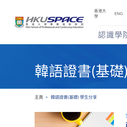
Skip
to
香港大
ENG
main
學
content
認識學
Main
content
start
韓語證書(基礎
主頁
韓語證書(基礎) 學生分享