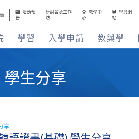
活動預
研討會及工作
教學中
學員網
簡
告
坊
心
站
院
學習
入學申請
教與學
) 學生分享
分享
韓語證書(基礎) 學生分享