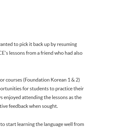
wanted to pick it back up by resuming
E's lessons from a friend who had also
ior courses (Foundation Korean 1 & 2)
ortunities for students to practice their
ays enjoyed attending the lessons as the
ctive feedback when sought.
 start learning the language well from