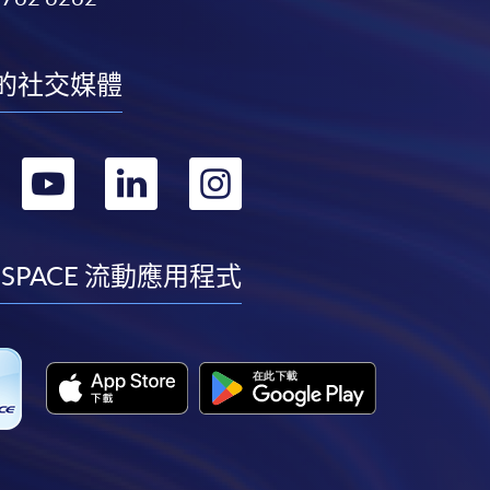
的社交媒體
轉
轉
轉
轉
到
到
到
到
facebook
youtube
linkedin
instagram
 SPACE 流動應用程式