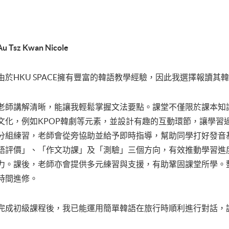
Au Tsz Kwan Nicole
由於HKU SPACE擁有豐富的韓語教學經驗，因此我選擇報讀其
老師講解清晰，能讓我輕鬆掌握文法要點。課堂不僅限於課本知
文化，例如KPOP韓劇等元素，並設計有趣的互動環節，讓學習
分組練習，老師會從旁協助並給予即時指導，幫助同學打好發音
語評價」、「作文功課」及「測驗」三個方向，有效推動學習進
力。課後，老師亦會提供多元練習與支援，有助鞏固課堂所學。
時間進修。
完成初級課程後，我已能運用簡單韓語在旅行時順利進行對話，