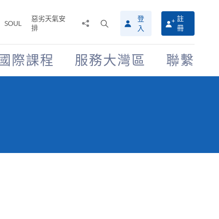
惡劣天氣安
登
註
分
打
SOUL
排
冊
入
享
開
至
搜
尋
國際課程
服務大灣區
聯繫
介
面