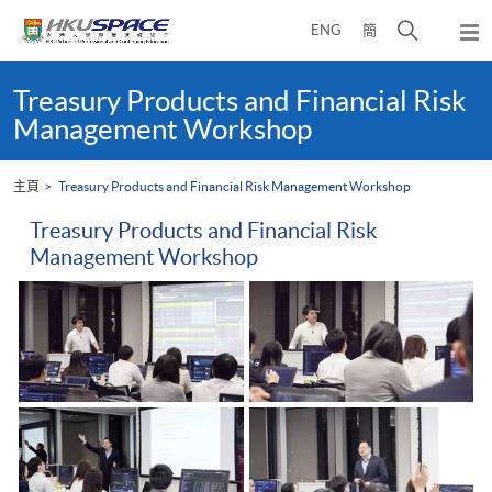
Skip
打
ENG
簡
to
彈
main
開
出
Main
content
搜
主
content
Treasury Products and Financial Risk
選
尋
start
Management Workshop
單
介
面
主頁
Treasury Products and Financial Risk Management Workshop
Treasury Products and Financial Risk
Management Workshop