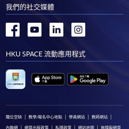
我們的社交媒體
轉
轉
轉
轉
到
到
到
到
facebook
youtube
linkedin
instag
HKU SPACE 流動應用程式
職位空缺
教學/報名中心地點
學員網站
教師網站
內聯網
網頁出版政策
私隱政策
網站地圖
無障礙網頁