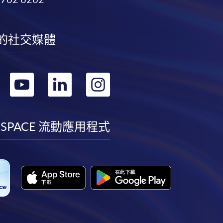
的社交媒體
轉
轉
轉
轉
到
到
到
到
facebook
youtube
linkedin
instagram
 SPACE 流動應用程式