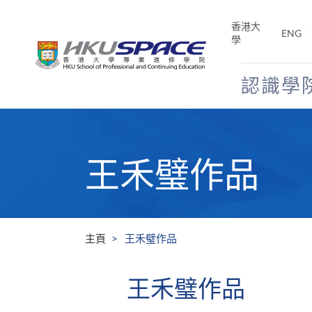
Skip
to
香港大
ENG
main
學
content
認識學
Main
content
start
王禾璧作品
主頁
王禾璧作品
王禾璧作品