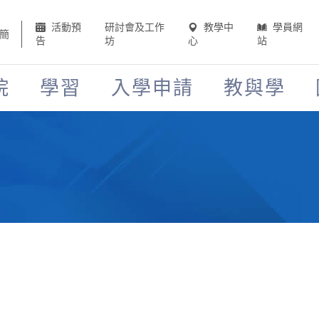
活動預
研討會及工作
教學中
學員網
簡
告
坊
心
站
院
學習
入學申請
教與學