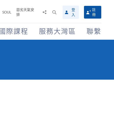
惡劣天氣安
登
註
分
打
SOUL
排
冊
入
享
開
至
搜
尋
國際課程
服務大灣區
聯繫
介
面