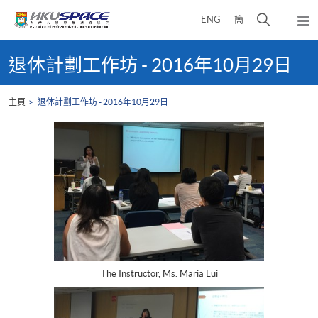
Skip
打
ENG
簡
to
彈
main
開
出
Main
content
搜
主
content
退休計劃工作坊 - 2016年10月29日
選
尋
start
單
介
主頁
退休計劃工作坊 - 2016年10月29日
面
The Instructor, Ms. Maria Lui