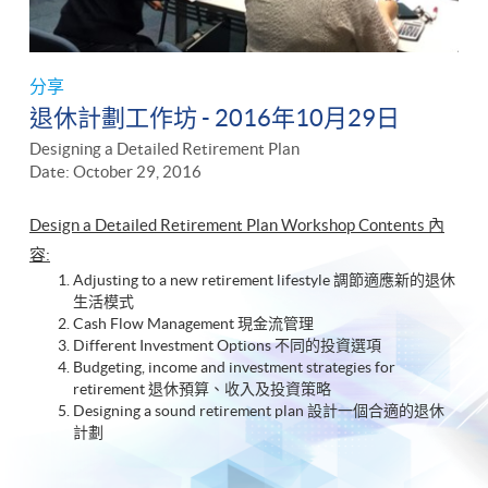
分享
退休計劃工作坊 - 2016年10月29日
Designing a Detailed Retirement Plan
Date: October 29, 2016
Design a Detailed Retirement Plan Workshop ​Contents 內
容:
Adjusting to a new retirement lifestyle 調節適應新的退休
生活模式
Cash Flow Management 現金流管理
Different Investment Options 不同的投資選項
Budgeting, income and investment strategies for
retirement 退休預算、收入及投資策略
Designing a sound retirement plan 設計一個合適的退休
計劃