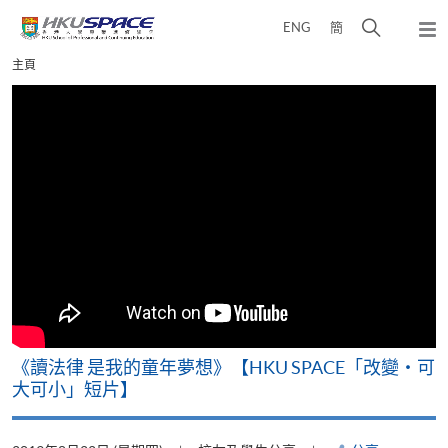
Skip
打
ENG
簡
to
彈
main
開
出
Main
主頁
content
搜
主
content
選
尋
start
單
介
面
改
《讀法律 是我的童年夢想》【HKU SPACE「改變‧可
A
大可小」短片】
T