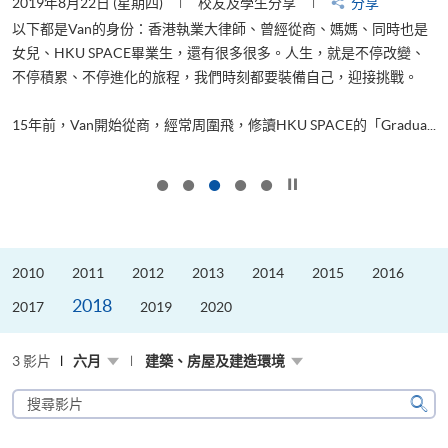
2019年8月22日 (星期四)
校友及學生分享
分享
2
以下都是Van的身份：香港執業大律師、曾經從商、媽媽、同時也是
女兒、HKU SPACE畢業生，還有很多很多。人生，就是不停改變、
求
不停積累、不停進化的旅程，我們時刻都要裝備自己，迎接挑戰。
H
也
理
.
15年前，Van開始從商，經常周圍飛，修讀HKU SPACE的「Gradua...
M
按下以暫停幻燈片
2010
2011
2012
2013
2014
2015
2016
2018
2017
2019
2020
3 影片
六月
建築、房屋及建造環境
搜
尋
搜
影
尋