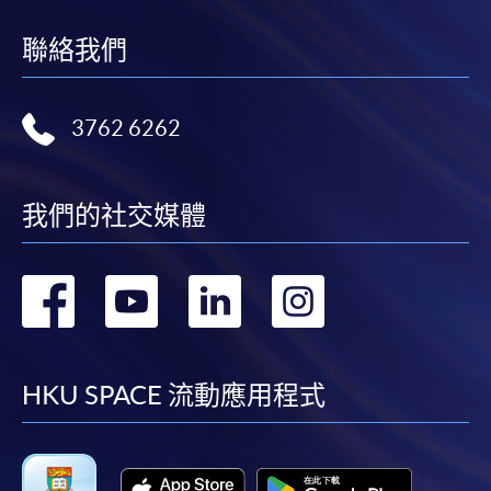
聯絡我們
3762 6262
我們的社交媒體
轉
轉
轉
轉
到
到
到
到
facebook
youtube
linkedin
instag
HKU SPACE 流動應用程式