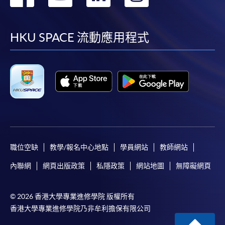
到
到
到
到
facebook
youtube
linkedin
instag
HKU SPACE 流動應用程式
職位空缺
教學/報名中心地點
學員網站
教師網站
內聯網
網頁出版政策
私隱政策
網站地圖
無障礙網頁
© 2026 香港大學專業進修學院 版權所有
香港大學專業進修學院乃非牟利擔保有限公司