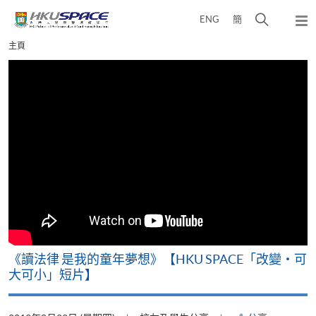
Skip
打
ENG
簡
to
彈
main
開
出
Main
主頁
content
搜
主
content
選
尋
start
單
介
面
改
《讀法律 是我的童年夢想》【HKU SPACE「改變‧可
A
大可小」短片】
T