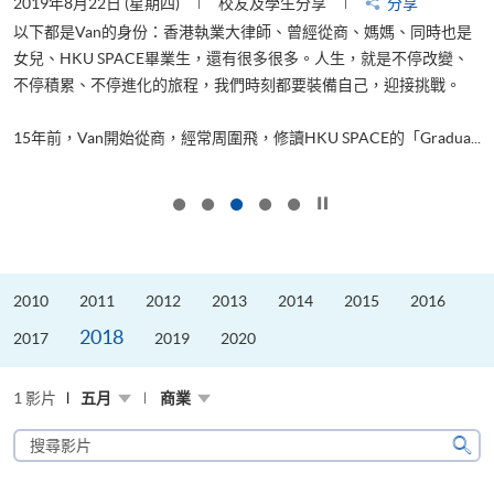
2019年8月22日 (星期四)
校友及學生分享
分享
2
以下都是Van的身份：香港執業大律師、曾經從商、媽媽、同時也是
女兒、HKU SPACE畢業生，還有很多很多。人生，就是不停改變、
求
不停積累、不停進化的旅程，我們時刻都要裝備自己，迎接挑戰。
H
也
理
.
15年前，Van開始從商，經常周圍飛，修讀HKU SPACE的「Gradua...
M
按下以暫停幻燈片
2010
2011
2012
2013
2014
2015
2016
2018
2017
2019
2020
1 影片
五月
商業
搜
尋
搜
影
尋