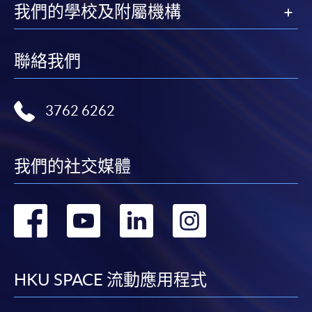
我們的學校及附屬機構
聯絡我們
3762 6262
我們的社交媒體
轉
轉
轉
轉
到
到
到
到
facebook
youtube
linkedin
instag
HKU SPACE 流動應用程式