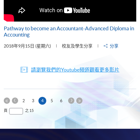
Pathway to become an Accountant-Advanced Diploma in
Accounting
2018年9月15日 (星期六)
校友及學生分享
分享
請瀏覽我們的Youtube頻道觀看更多影片
上
下
本
2
3
4
5
6
一
一
第
頁
最
頁
之 15
頁
頁
一
後
頁
一
頁