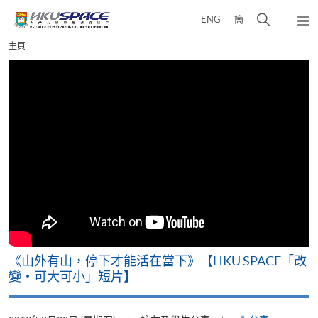
Skip
打
ENG
簡
to
彈
main
開
出
Main
主頁
content
搜
主
content
選
尋
start
單
介
面
《山外有山，停下才能活在當下》【HKU SPACE「改
變‧可大可小」短片】