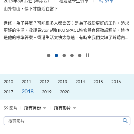
2019年8月22日 (星期四)
校友及學生分享
分享
2
山外有山，停下才能活在當下
進修，為了甚麼？可能很多人都會答：是為了找份更好的工作，追求
飛
更好的生活。救護員Stone到HKU SPACE進修體育運動課程前，這也
.
是他的標準答案。香港生活太快太急速，有時令我們欠缺了聆聽內...
1
按下以暫停幻燈片
2010
2011
2012
2013
2014
2015
2016
2018
2017
2019
2020
59 影片
所有月份
所有影片
搜
尋
搜
影
尋