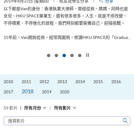
2019年8月22日 (星期四)
校友及學生分享
分享
2
以下都是Van的身份：香港執業大律師、曾經從商、媽媽、同時也是
女兒、HKU SPACE畢業生，還有很多很多。人生，就是不停改變、
求
不停積累、不停進化的旅程，我們時刻都要裝備自己，迎接挑戰。
H
也
理
.
15年前，Van開始從商，經常周圍飛，修讀HKU SPACE的「Gradua...
M
按下以暫停幻燈片
2010
2011
2012
2013
2014
2015
2016
2018
2017
2019
2020
59 影片
所有月份
所有影片
搜
尋
搜
影
尋