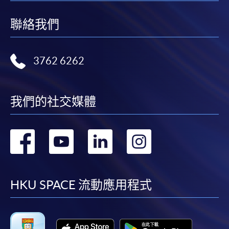
聯絡我們
3762 6262
我們的社交媒體
轉
轉
轉
轉
到
到
到
到
facebook
youtube
linkedin
instag
HKU SPACE 流動應用程式