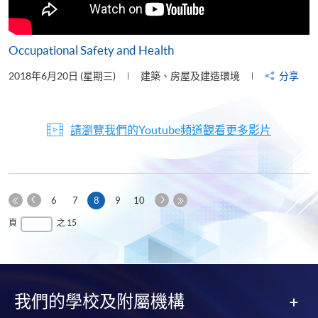
Occupational Safety and Health
2018年6月20日 (星期三)
建築、房屋及建造環境
分享
請瀏覽我們的Youtube頻道觀看更多影片
上
下
本
6
7
8
9
10
一
一
第
頁
最
頁
之 15
頁
頁
一
後
頁
一
頁
我們的學校及附屬機構