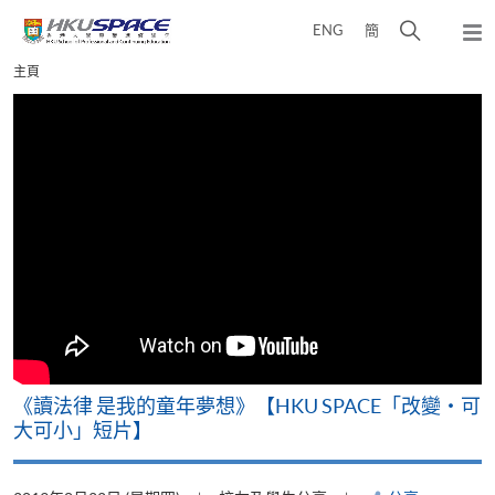
Skip
打
ENG
簡
to
彈
main
開
出
Main
主頁
content
搜
主
content
選
尋
start
單
介
面
改
《讀法律 是我的童年夢想》【HKU SPACE「改變‧可
A
大可小」短片】
T