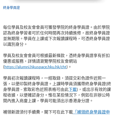
終身學員證
每位學員及校友會會員可獲發學院的終身學員證。由於學院
認為終身學習者可於任何時間再次持續進修，故終身學員證
並無期限。學員在上課或下次報讀課程時，可憑終身學員證
以識別身分。
學員及校友會會員可根據最新條款，憑終身學員證享有折扣
優惠或服務，詳情請瀏覽學院校友會網站
(
https://alumni.hkuspace.hku.hk/
cht
)。
學員初次報讀課程時，一經取錄，須提交彩色證件近照一
張，以便印製終身學員證。上課時學員須攜帶終身學員證(
終
身學員證
–
索取彩色近照表格可由此
下載
)，或出示有效的課
程收據，以便確認身分。惟在某些情況下，例如在非辦公時
間內進入商廈上課，學員可能須出示香港身分證。
補領新證須付手續費，閣下可在此下載
「補領終身學員證申