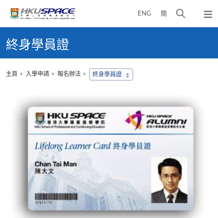
Skip
打
ENG
簡
to
彈
main
開
出
Main
content
搜
主
content
終身學員證
選
尋
start
單
介
面
主頁
入學申請
報名辦法
終身學員證