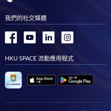
我們的社交媒體
轉
轉
轉
轉
到
到
到
到
facebook
youtube
linkedin
instag
HKU SPACE 流動應用程式