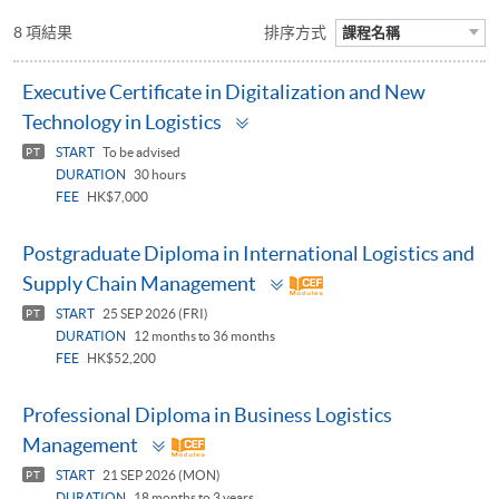
8 項結果
排序方式
課程名稱
Executive Certificate in Digitalization and New
Toggle
Technology in Logistics
panel
START
To be advised
PT
DURATION
30 hours
FEE
HK$7,000
Postgraduate Diploma in International Logistics and
Toggle
Supply Chain Management
panel
START
25 SEP 2026 (FRI)
PT
DURATION
12 months to 36 months
FEE
HK$52,200
Professional Diploma in Business Logistics
Toggle
Management
panel
START
21 SEP 2026 (MON)
PT
DURATION
18 months to 3 years