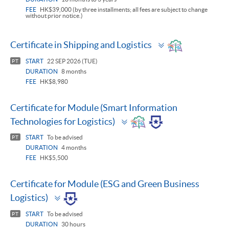
FEE
HK$39,000 (by three installments; all fees are subject to change
without prior notice.)
Toggle
Certificate in Shipping and Logistics
panel
START
22 SEP 2026 (TUE)
PT
DURATION
8 months
FEE
HK$8,980
Certificate for Module (Smart Information
Toggle
Technologies for Logistics)
panel
START
To be advised
PT
DURATION
4 months
FEE
HK$5,500
Certificate for Module (ESG and Green Business
Toggle
Logistics)
panel
START
To be advised
PT
DURATION
30 hours