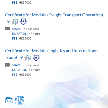
FEE
HK$7000
Certificate for Module (Freight Transport Operation)
Toggle
panel
START
To be advised
PT
DURATION
47 hours
FEE
HK$5600
Certificate for Module (Logistics and International
Toggle
Trade)
panel
START
To be advised
PT
DURATION
51 hours
FEE
HK$5600
訂閱
e-資訊