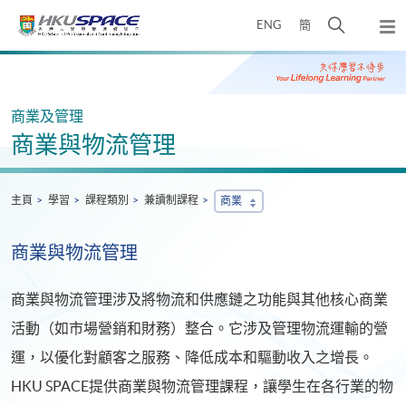
Skip
打
ENG
簡
to
彈
main
開
出
Main
content
搜
主
content
選
尋
start
單
介
商業及管理
面
商業與物流管理
主頁
學習
課程類別
兼讀制課程
商業
商業與物流管理
商業與物流管理涉及將物流和供應鏈之功能與其他核心商業
活動（如市場營銷和財務）整合。它涉及管理物流運輸的營
運，以優化對顧客之服務、降低成本和驅動收入之增長。
HKU SPACE提供商業與物流管理課程，讓學生在各行業的物