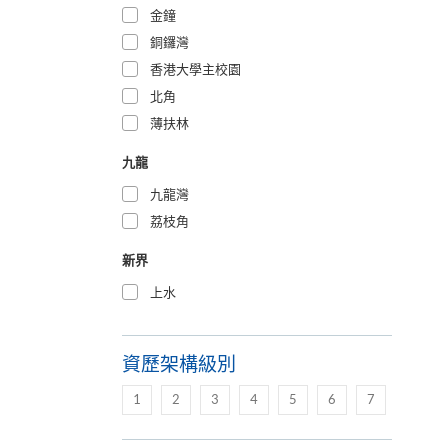
金鐘
銅鑼灣
香港大學主校園
北角
薄扶林
九龍
九龍灣
荔枝角
新界
上水
資歷架構級別
1
2
3
4
5
6
7