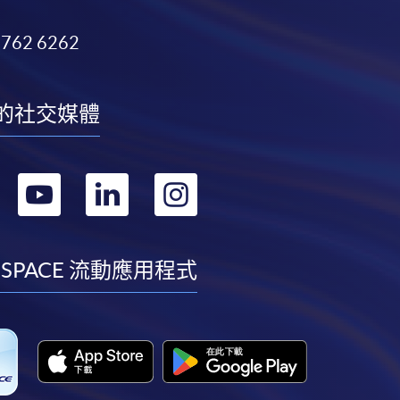
3762 6262
的社交媒體
轉
轉
轉
轉
到
到
到
到
facebook
youtube
linkedin
instagram
 SPACE 流動應用程式