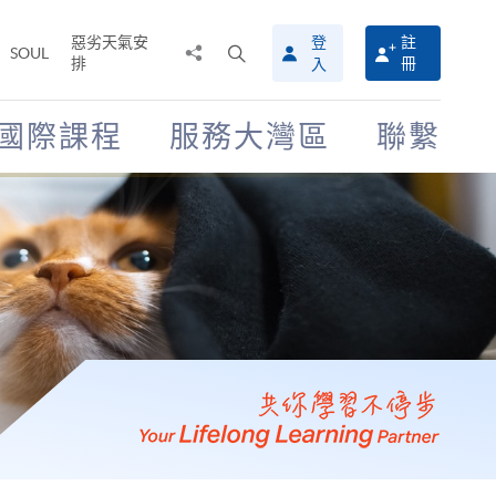
惡劣天氣安
登
註
分
打
SOUL
排
冊
入
享
開
至
搜
尋
國際課程
服務大灣區
聯繫
介
面