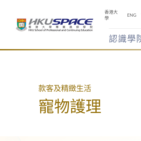
Skip
to
香港大
ENG
main
學
content
認識學
Main
content
start
款客及精緻生活
寵物護理