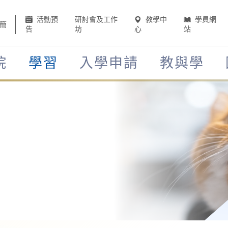
活動預
研討會及工作
教學中
學員網
簡
告
坊
心
站
院
學習
入學申請
教與學