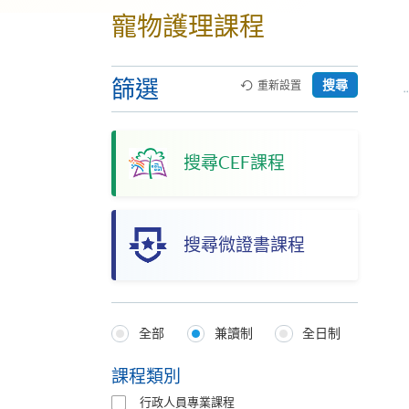
寵物護理課程
篩選
搜尋
重新設置
搜尋CEF課程
搜尋微證書課程
全部
兼讀制
全日制
Programmes
Type
課程類別
行政人員專業課程