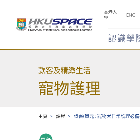
Skip
to
香港大
ENG
main
學
content
認識學
Main
content
start
款客及精緻生活
寵物護理
主頁
課程
證書(單元 : 寵物犬日常護理必備