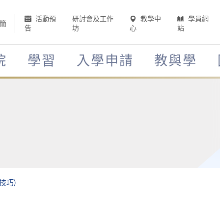
活動預
研討會及工作
教學中
學員網
簡
告
坊
心
站
院
學習
入學申請
教與學
技巧)