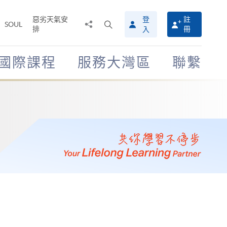
惡劣天氣安
登
註
分
打
SOUL
排
冊
入
享
開
至
搜
尋
國際課程
服務大灣區
聯繫
介
面