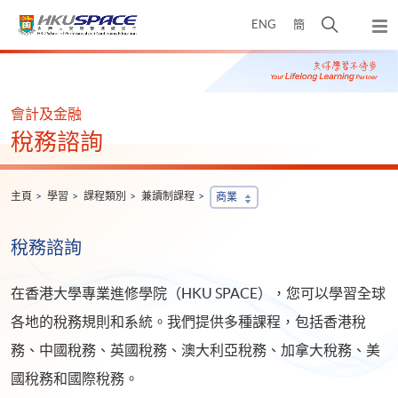
Skip
打
ENG
簡
to
彈
main
開
出
Main
content
搜
主
content
選
尋
start
單
介
會計及金融
面
稅務諮詢
主頁
學習
課程類別
兼讀制課程
商業
稅務諮詢
在香港大學專業進修學院（HKU SPACE），您可以學習全球
各地的稅務規則和系統。我們提供多種課程，包括香港稅
務、中國稅務、英國稅務、澳大利亞稅務、加拿大稅務、美
國稅務和國際稅務。