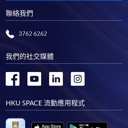
聯絡我們
3762 6262
我們的社交媒體
轉
轉
轉
轉
到
到
到
到
facebook
youtube
linkedin
instag
HKU SPACE 流動應用程式