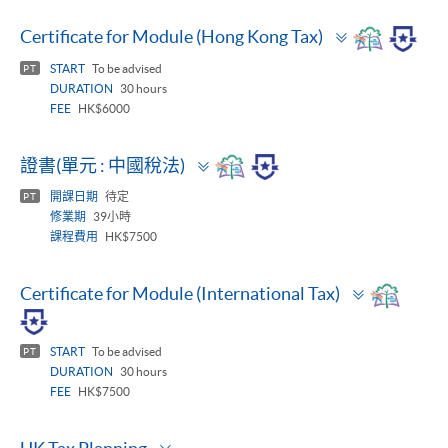
Toggle
Certificate for Module (Hong Kong Tax)
panel
START
To be advised
PT
DURATION
30 hours
FEE
HK$6000
Toggle
證書(單元 : 中國稅法)
panel
開課日期
待定
PT
修業期
39小時
課程費用
HK$7500
Toggle
Certificate for Module (International Tax)
panel
START
To be advised
PT
DURATION
30 hours
FEE
HK$7500
Toggle