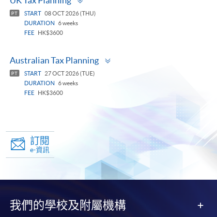
UK Tax Planning
panel
START
08 OCT 2026 (THU)
PT
DURATION
6 weeks
FEE
HK$3600
Toggle
Australian Tax Planning
panel
START
27 OCT 2026 (TUE)
PT
DURATION
6 weeks
FEE
HK$3600
訂閱
e-資訊
我們的學校及附屬機構