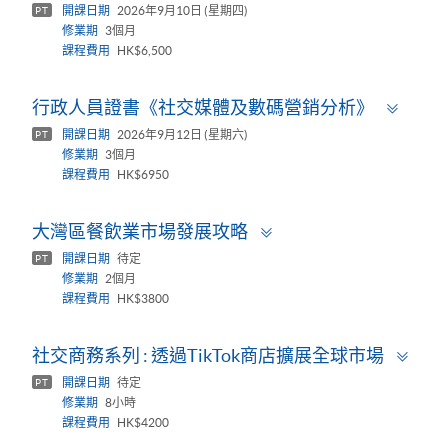
開課日期
2026年9月10日 (星期四)
PT
修業期
3個月
課程費用
HK$6,500
Toggl
行政人員證書《社交媒體及數碼營銷分析》
panel
開課日期
2026年9月12日 (星期六)
PT
修業期
3個月
課程費用
HK$6950
Toggle
大灣區餐飲業市場發展攻略
panel
開課日期
待定
PT
修業期
2個月
課程費用
HK$3800
Togg
社交商務系列 : 透過TikTok商店擴展全球市場
pane
開課日期
待定
PT
修業期
8小時
課程費用
HK$4200