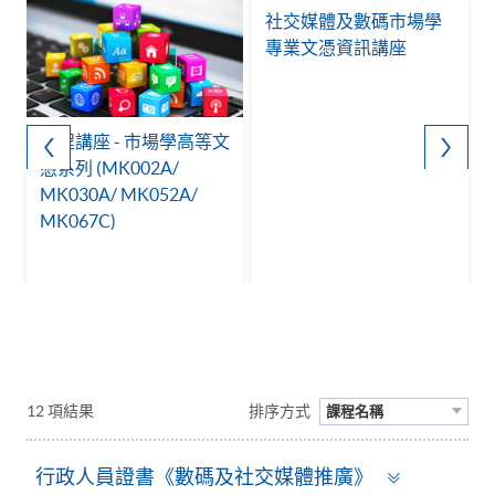
社交媒體及數碼市場學
專業文憑資訊講座
課程講座 - 市場學高等文
憑系列 (MK002A/
MK030A/ MK052A/
MK067C)
g
12 項結果
排序方式
課程名稱
Toggle
行政人員證書《數碼及社交媒體推廣》
panel