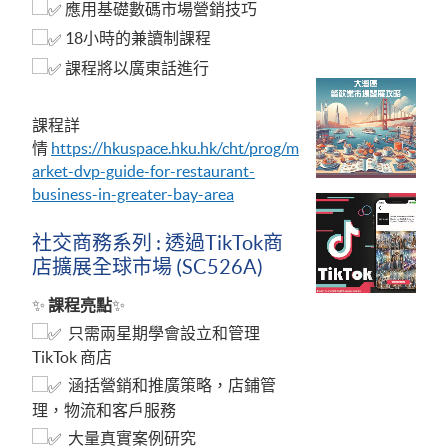
應用基礎數碼市場營銷技巧
18小時的兼讀制課程
課程將以廣東話進行
課程詳
情
https://hkuspace.hku.hk/cht/prog/m
arket-dvp-guide-for-restaurant-
business-in-greater-bay-area
社交商務系列 : 透過TikTok商
店擴展全球市場 (SC526A)
✨
課程亮點
✨
只需兩星期學會設立和管理
TikTok 商店
涵括營銷和推廣策略，店鋪管
理，物流和客戶服務
大量真實案例研究