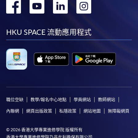
轉
轉
轉
轉
到
到
到
到
facebook
youtube
linkedin
instag
HKU SPACE 流動應用程式
職位空缺
教學/報名中心地點
學員網站
教師網站
內聯網
網頁出版政策
私隱政策
網站地圖
無障礙網頁
© 2026 香港大學專業進修學院 版權所有
香港大學專業進修學院乃非牟利擔保有限公司