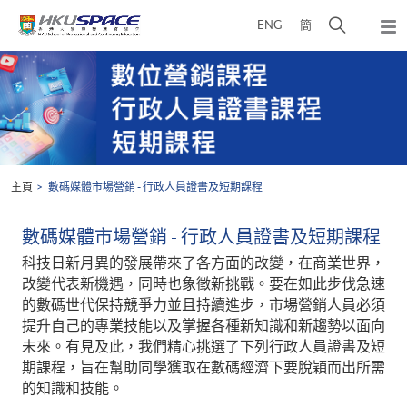
Skip
打
ENG
簡
to
彈
main
開
出
Main
content
搜
主
content
選
尋
start
單
介
面
主頁
數碼媒體市場營銷 - 行政人員證書及短期課程
數碼媒體市場營銷 - 行政人員證書及短期課程
科技日新月異的發展帶來了各方面的改變，在商業世界，
改變代表新機遇，同時也象徵新挑戰。要在如此步伐急速
的數碼世代保持競爭力並且持續進步，市場營銷人員必須
提升自己的專業技能以及掌握各種新知識和新趨勢以面向
未來。有見及此，我們精心挑選了下列行政人員證書及短
期課程，旨在幫助同學獲取在數碼經濟下要脫穎而出所需
的知識和技能。