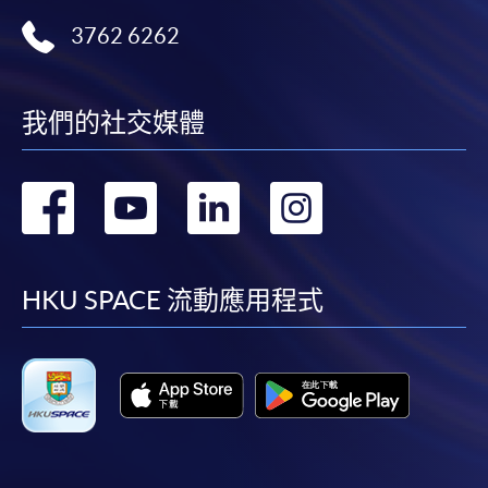
3762 6262
我們的社交媒體
轉
轉
轉
轉
到
到
到
到
facebook
youtube
linkedin
instag
HKU SPACE 流動應用程式