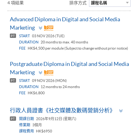
4 項結果
排序方式
課程名稱
Advanced Diploma in Digital and Social Media
Toggle
Marketing
panel
START
03 NOV 2026 (TUE)
PT
DURATION
20 months to max. 40 months
FEE
HK$4,500 per module (Subject to change without prior notice)
Postgraduate Diploma in Digital and Social Media
Toggle
Marketing
panel
START
09 NOV 2026 (MON)
PT
DURATION
12 months to 24 months
FEE
HK$6,800
Toggl
行政人員證書《社交媒體及數碼營銷分析》
panel
開課日期
2026年9月12日 (星期六)
PT
修業期
3個月
課程費用
HK$6950