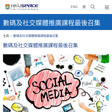
Skip
打
ENG
簡
to
彈
main
開
出
Main
content
搜
主
content
數碼及社交媒體推廣課程最後召集
選
尋
start
單
介
主頁
數碼及社交媒體推廣課程最後召集
面
數碼及社交媒體推廣課程最後召集