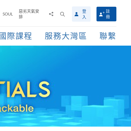
惡劣天氣安
登
註
分
打
SOUL
排
冊
入
享
開
至
搜
尋
國際課程
服務大灣區
聯繫
介
面