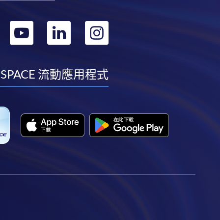
轉
轉
轉
轉
到
到
到
到
facebook
youtube
linkedin
instagram
 SPACE 流動應用程式