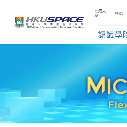
Skip
to
香港大
ENG
main
學
content
認識學
Main
content
start