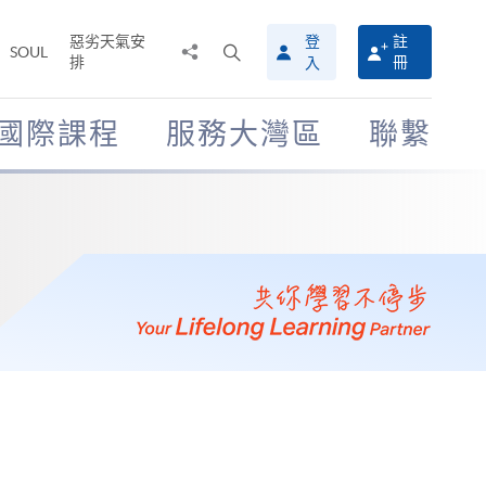
惡劣天氣安
登
註
分
打
SOUL
排
冊
入
享
開
至
搜
尋
國際課程
服務大灣區
聯繫
介
面