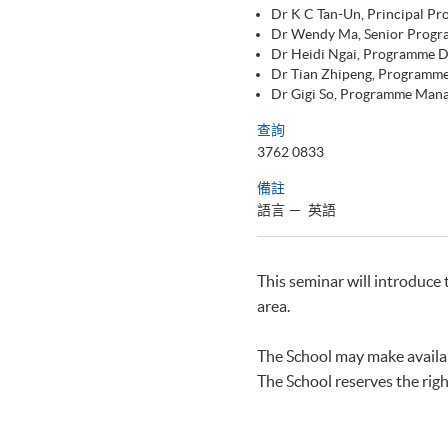
Dr K C Tan-Un, Principal P
Dr Wendy Ma, Senior Progr
Dr Heidi Ngai, Programme D
Dr Tian Zhipeng, Programm
Dr Gigi So, Programme Man
查詢
3762 0833
備註
語言
－ 英語
This seminar will introduce 
area.
The School may make availab
The School reserves the righ