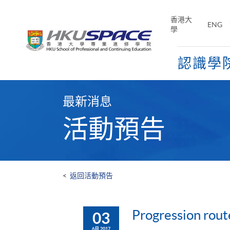
Skip
to
香港大
ENG
main
學
content
認識學
Main
content
最新消息
start
活動預告
<
返回活動預告
Progression route
03
6月 2017