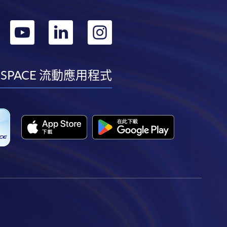
轉
轉
轉
轉
到
到
到
到
facebook
youtube
linkedin
instagram
 SPACE 流動應用程式