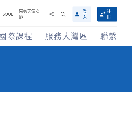
惡劣天氣安
登
註
分
打
SOUL
排
冊
入
享
開
至
搜
尋
國際課程
服務大灣區
聯繫
介
面