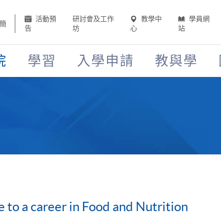
活動預
研討會及工作
教學中
學員網
簡
告
坊
心
站
院
學習
入學申請
教與學
 to a career in Food and Nutrition