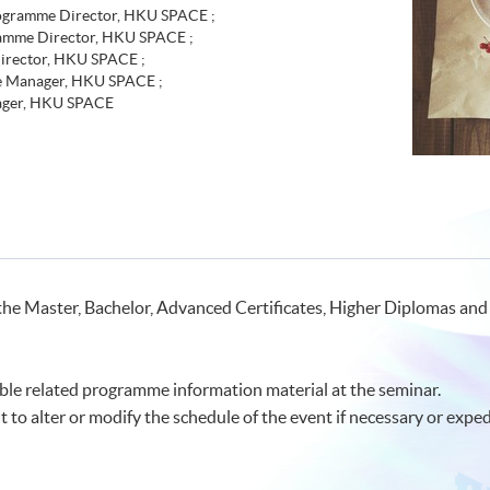
rogramme Director, HKU SPACE ;
amme Director, HKU SPACE ;
irector, HKU SPACE ;
e Manager, HKU SPACE ;
ager, HKU SPACE
the Master, Bachelor, Advanced Certificates, Higher Diplomas and a
le related programme information material at the seminar.
t to alter or modify the schedule of the event if necessary or exped