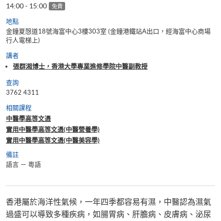
14:00 - 15:00
免費
地點
金鐘夏慤道18號海富中心3樓303室 (金鐘港鐵站A出口，經海富中心商場
行人電梯上)
講者
張群湘博士，香港大學專業進修學院中醫副教授
查詢
3762 4311
相關課程
中醫學高等文憑
實用中醫學高等文憑(中醫營養學)
實用中醫學高等文憑(中醫美容學)
備註
語言
－
粵語
香港屬於海洋性氣候，一年四季都容易有濕，中醫認為濕氣
過盛可以導致多種疾病，如腸胃病、肝膽病、皮膚病、泌尿