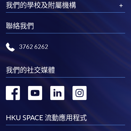
我們的學校及附屬機構
聯絡我們
3762 6262
我們的社交媒體
轉
轉
轉
轉
到
到
到
到
facebook
youtube
linkedin
instag
HKU SPACE 流動應用程式