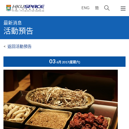
Skip
打
ENG
簡
to
彈
main
開
出
Main
content
搜
主
最新消息
content
選
尋
活動預告
start
單
介
面
<
返回活動預告
03
6月 2017
(星期六)