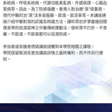
系統病、呼吸系統病、代謝功能紊亂病、外感病證、心腦血
管病等。因此，為了防病強體，香港人對治療“濕”很重視，
現代中醫的治“濕”法多是服藥、飲湯、飲涼茶等。本講座通
過介紹中醫對濕的認識及辨識方法，讓听眾初步掌握幾招簡
便易學的祛濕提神之中醫傳統運動法，使听眾不打針、不食
藥、不飲湯、不飲茶都可以祛濕防病。
參加者或有機會透過講座接觸到本學院相關之課程。
學院保留取消及更改講座詳情之最終權利，而不作另行通
知。