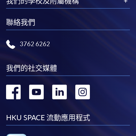
我們的學校及附屬機構
聯絡我們
3762 6262
我們的社交媒體
轉
轉
轉
轉
到
到
到
到
facebook
youtube
linkedin
instag
HKU SPACE 流動應用程式