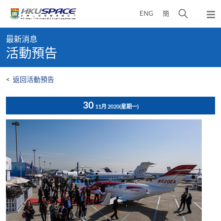
Skip
打
ENG
簡
to
彈
main
開
出
Main
content
搜
主
最新消息
content
選
尋
活動預告
start
單
介
面
<
返回活動預告
30
11月 2020
(星期一)