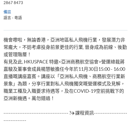
2867 8473
備註
語言 - 粵語
機會嚟啦，無論香港，亞洲地區私人飛機行業，發展潛力非
常龐大，不妨考慮投身前景更佳的行業, 晉身成為前線、後勤
或管理階層！
有見及此, HKUSPACE 特邀<亞洲商務航空協會>營運總裁蔣
嘉駿及董事會成員楊慧敏擔任今年於11月30日15:00 - 16:00
直播嘅講座嘉賓。講座以「亞洲私人飛機、商務航空行業新
景象」為題，分享行業對私人飛機獨突嘅營運模式及見解，
職業工種及入職要求待遇等，及在COVID-19空前挑戰下的
亞洲新機遇。萬勿錯過！
------------------------------------- ?✈️課程資訊-------------------
-------------