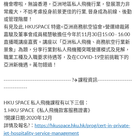
機會嚟啦，無論香港，亞洲地區私人飛機行業，發展潛力非
常龐大，不妨考慮投身前景更佳的行業, 晉身成為前線、後勤
或管理階層！
有見及此, HKUSPACE 特邀<亞洲商務航空協會>營運總裁蔣
嘉駿及董事會成員楊慧敏擔任今年於11月30日15:00 - 16:00
直播嘅講座嘉賓。講座以「亞洲私人飛機、商務航空行業新
景象」為題，分享行業對私人飛機獨突嘅營運模式及見解，
職業工種及入職要求待遇等，及在COVID-19空前挑戰下的
亞洲新機遇。萬勿錯過！
------------------------------------- ?✈️課程資訊-------------------
-------------
HKU SPACE 私人飛機課程有以下三個：
1. HKU SPACE《私人飛機款客服務證書》
?開課日期:2020年12月
詳情及報名?：
https://hkuspace.hku.hk/prog/cert-in-private-
jet-hospitality-service-management