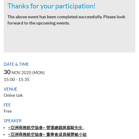
Thanks for your participation!
The above event has been completed successfully. Please look
forward to the upcoming events.
DATE & TIME
30
NOV 2020 (MON)
15:00 - 15:35
VENUE
Online talk
FEE
Free
SPEAKER
<亞洲商務航空協會> 營運總裁蔣嘉駿先生 ;
<亞洲商務航空協會> 董事會成員楊慧敏小姐