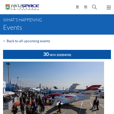
Skip
Open
繁
簡
to
Togg
main
search
navi
Main
content
panel
WHAT'S HAPPENING
content
Events
start
<
Back to all upcoming events
30
NOV 2020
(MON)