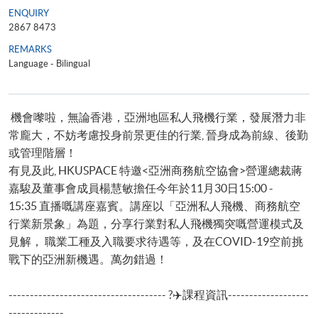
ENQUIRY
2867 8473
REMARKS
Language - Bilingual
機會嚟啦，無論香港，亞洲地區私人飛機行業，發展潛力非
常龐大，不妨考慮投身前景更佳的行業, 晉身成為前線、後勤
或管理階層！
有見及此, HKUSPACE 特邀<亞洲商務航空協會>營運總裁蔣
嘉駿及董事會成員楊慧敏擔任今年於11月30日15:00 -
15:35 直播嘅講座嘉賓。講座以「亞洲私人飛機、商務航空
行業新景象」為題，分享行業對私人飛機獨突嘅營運模式及
見解， 職業工種及入職要求待遇等，及在COVID-19空前挑
戰下的亞洲新機遇。萬勿錯過！
------------------------------------- ?✈️課程資訊-------------------
-------------