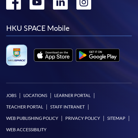
Go
Go
Go
Go
to
to
to
to
facebook
youtube
linkedin
instag
HKU SPACE Mobile
JOBS
LOCATIONS
LEARNER PORTAL
TEACHER PORTAL
STAFF INTRANET
WEB PUBLISHING POLICY
PRIVACY POLICY
SITEMAP
WEB ACCESSIBILITY