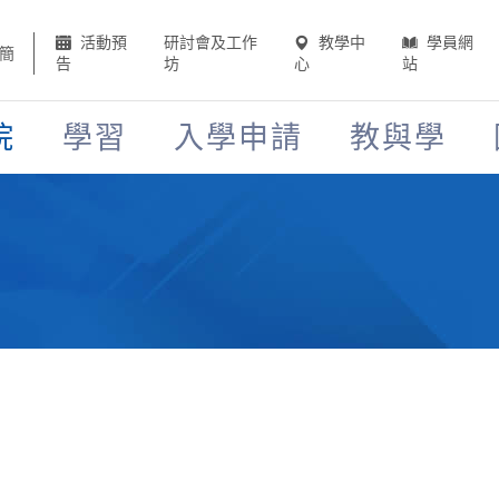
活動預
研討會及工作
教學中
學員網
簡
告
坊
心
站
院
學習
入學申請
教與學