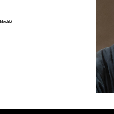
hku.hk
)