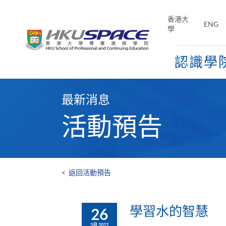
Skip
to
香港大
ENG
main
學
content
認識學
Main
content
最新消息
start
活動預告
<
返回活動預告
學習水的智慧
26
3月 2022