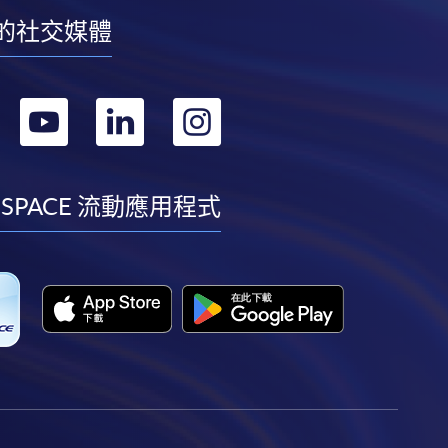
的社交媒體
轉
轉
轉
轉
到
到
到
到
facebook
youtube
linkedin
instagram
 SPACE 流動應用程式