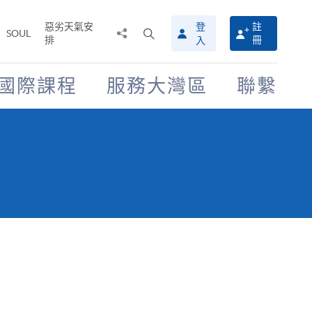
惡劣天氣安
登
註
分
打
SOUL
排
冊
入
享
開
至
搜
尋
國際課程
服務大灣區
聯繫
介
面