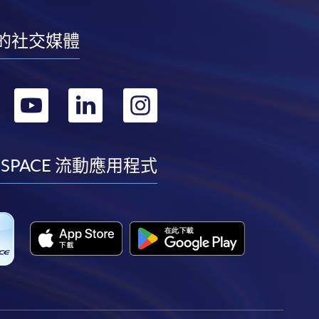
的社交媒體
轉
轉
轉
轉
到
到
到
到
facebook
youtube
linkedin
instagram
 SPACE 流動應用程式