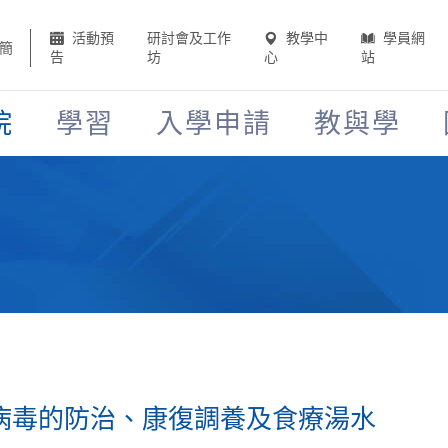
活動預
研討會及工作
教學中
學員網
簡
告
坊
心
站
院
學習
入學申請
教與學
病毒的防治、康復調養及食療湯水