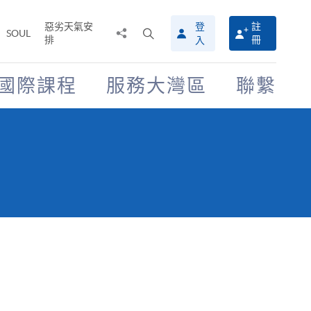
惡劣天氣安
登
註
分
打
SOUL
排
冊
入
享
開
至
搜
尋
國際課程
服務大灣區
聯繫
介
面