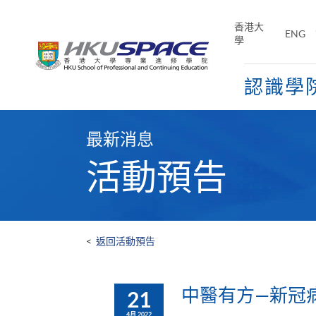
Skip
to
香港大
ENG
main
學
content
認識學
Main
content
最新消息
start
活動預告
<
返回活動預告
中醫有方—新冠
21
4月 2022