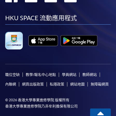
到
到
到
到
facebook
youtube
linkedin
instag
HKU SPACE 流動應用程式
職位空缺
教學/報名中心地點
學員網站
教師網站
內聯網
網頁出版政策
私隱政策
網站地圖
無障礙網頁
© 2026 香港大學專業進修學院 版權所有
香港大學專業進修學院乃非牟利擔保有限公司