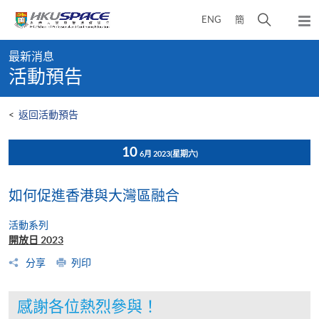
Skip
打
ENG
簡
to
彈
main
開
出
Main
content
搜
主
最新消息
content
選
尋
活動預告
start
單
介
面
<
返回活動預告
10
6月 2023
(星期六)
如何促進香港與大灣區融合
活動系列
開放日 2023
分享
列印
感謝各位熱烈參與！