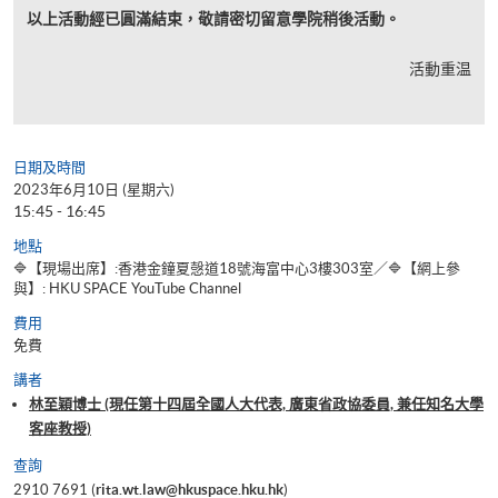
以上活動經已圓滿結束，敬請密切留意學院稍後活動。
活動重温
日期及時間
2023年6月10日 (星期六)
15:45 - 16:45
地點
🔷【現場出席】:香港金鐘夏愨道18號海富中心3樓303室／🔷【網上參
與】: HKU SPACE YouTube Channel
費用
免費
講者
林至穎博士 (現任第十四屆全國人大代表, 廣東省政協委員, 兼任知名大學
客座教授)
查詢
2910 7691 (
rita.wt.law@hkuspace.hku.hk
)